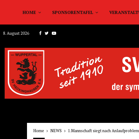
HOME
SPONSORENTAFEL
VERANSTAL
Facebook
Twitter
Youtube
8. August 2026
Home
NEWS
1.Mannschaft siegt nach Anlaufproble