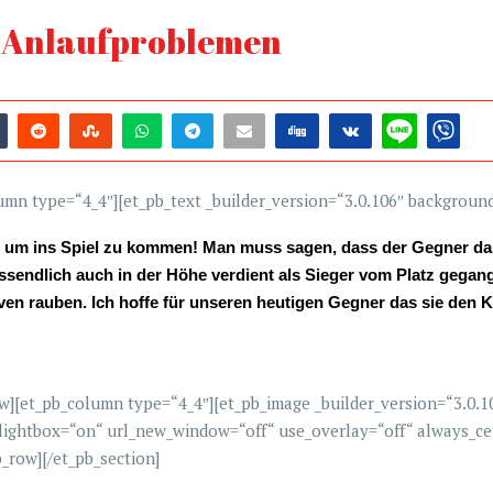
h Anlaufproblemen
lumn type=“4_4″][et_pb_text _builder_version=“3.0.106″ backgroun
ht um ins Spiel zu kommen! Man muss sagen, dass der Gegner da
sendlich auch in der Höhe verdient als Sieger vom Platz gegan
ven rauben. Ich hoffe für unseren heutigen Gegner das sie den 
ow][et_pb_column type=“4_4″][et_pb_image _builder_version=“3.0.
ightbox=“on“ url_new_window=“off“ use_overlay=“off“ always_cen
_row][/et_pb_section]