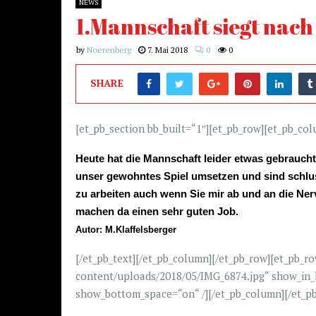
NEWS
1.Mannschaft siegt nac
by
Noerenberg
7. Mai 2018
0
0
SHARE
[et_pb_section bb_built=“1″][et_pb_row][et_pb_co
Heute hat die Mannschaft leider etwas gebrauc
unser gewohntes Spiel umsetzen und sind schlus
zu arbeiten auch
wenn
Sie mir ab und an die Ner
machen da einen sehr guten Job.
Autor: M.Klaffelsberger
[/et_pb_text][/et_pb_column][/et_pb_row][et_pb_r
content/uploads/2018/05/IMG_6874.jpg“ show_in_l
show_bottom_space=“on“ /][/et_pb_column][/et_pb