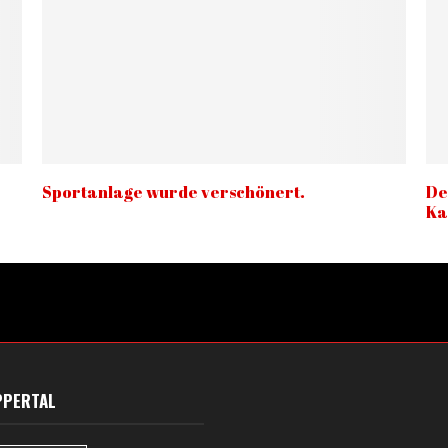
Sportanlage wurde verschönert.
De
Ka
PPERTAL