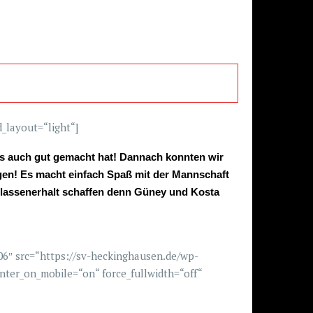
d_layout=“light“]
s auch gut gemacht hat! Dannach konnten wir
gen! Es macht einfach Spaß mit der Mannschaft
Klassenerhalt schaffen denn G
üney
und K
osta
106″ src=“https://sv-heckinghausen.de/wp-
ter_on_mobile=“on“ force_fullwidth=“off“