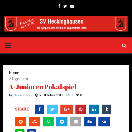
Facebook
Twitter
Youtube
PRIMARY
MENU
Home
Allgemein
A-Junioren Pokalspiel
by
Noerenberg
3. Oktober 2017
0
0
SHARE