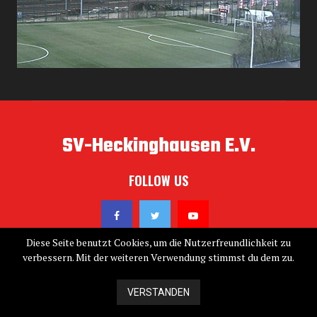
SV-Heckinghausen E.V.
FOLLOW US
Diese Seite benutzt Cookies, um die Nutzerfreundlichkeit zu
verbessern. Mit der weiteren Verwendung stimmst du dem zu.
@2019 - sv-heckinghausen.de. All Right Reserved. Designed
VERSTANDEN
and Developed by
>Computer Service Schmiegel<