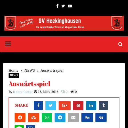
Facebook
Twitter
Youtube
PRIMARY
MENU
Home
NEWS
Auswärtsspiel
NEWS
Auswärtsspiel
by
Noerenberg
25. März 2018
0
0
SHARE