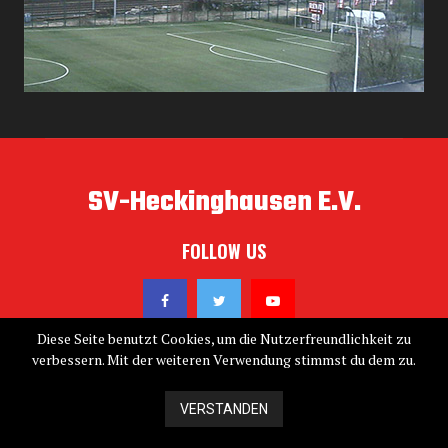
SV-Heckinghausen E.V.
FOLLOW US
Diese Seite benutzt Cookies, um die Nutzerfreundlichkeit zu
verbessern. Mit der weiteren Verwendung stimmst du dem zu.
@2019 - sv-heckinghausen.de. All Right Reserved. Designed
VERSTANDEN
and Developed by
>Computer Service Schmiegel<