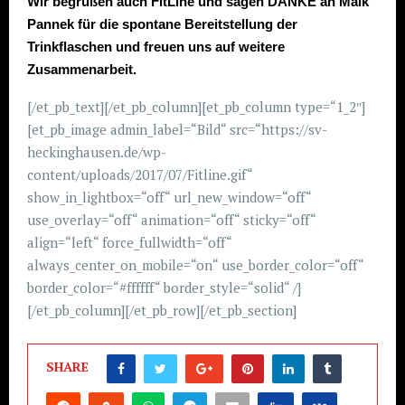
Wir begrüßen auch FitLine und sagen DANKE an Maik
Pannek für die spontane Bereitstellung der
Trinkflaschen und freuen uns auf weitere
Zusammenarbeit.
[/et_pb_text][/et_pb_column][et_pb_column type=“1_2″]
[et_pb_image admin_label=“Bild“ src=“https://sv-
heckinghausen.de/wp-
content/uploads/2017/07/Fitline.gif“
show_in_lightbox=“off“ url_new_window=“off“
use_overlay=“off“ animation=“off“ sticky=“off“
align=“left“ force_fullwidth=“off“
always_center_on_mobile=“on“ use_border_color=“off“
border_color=“#ffffff“ border_style=“solid“ /]
[/et_pb_column][/et_pb_row][/et_pb_section]
SHARE