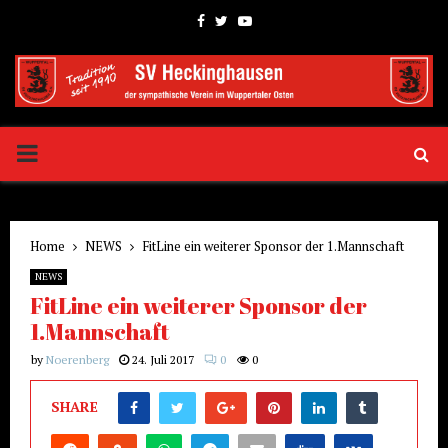
Facebook
Twitter
Youtube
PRIMARY
MENU
Home
NEWS
FitLine ein weiterer Sponsor der 1.Mannschaft
NEWS
FitLine ein weiterer Sponsor der
1.Mannschaft
by
Noerenberg
24. Juli 2017
0
0
SHARE