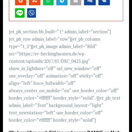
[et_pb_section bb_built=“1″ admin_label=“section“]
[et_pb_row admin_label=“row“][et_pb_column
type=“1_2″][et_pb_image admin_label=“Bild“
src=“https://sv-heckinghausen.de/wp-
content/uploads/2017/07/DSC_0425.jpg“
show_in_lightbox=“off“ url_new_window=“off“
use_overlay=“off“ animation=“off“ sticky=“off“
align=“left“ force_fullwidth=“off“
always_center_on_mobile=“on“ use_border_color=“off“
border_color=“#ffffff“ border_style=“solid“ /][et_pb_text
admin_label=“Text“ background_layout=“light“
text_orientation=“left“ use_border_color=“off“
border_color=“#ffffff“ border_style=“solid“]