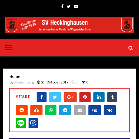
Facebook
Twitter
Youtube
PRIMARY
MENU
Home
by
Noerenberg
31. Oktober 2017
0
0
SHARE