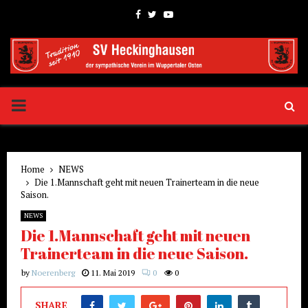
Facebook
Twitter
Youtube
PRIMARY
MENU
Home
NEWS
Die 1.Mannschaft geht mit neuen Trainerteam in die neue
Saison.
NEWS
Die 1.Mannschaft geht mit neuen
Trainerteam in die neue Saison.
by
Noerenberg
11. Mai 2019
0
0
SHARE